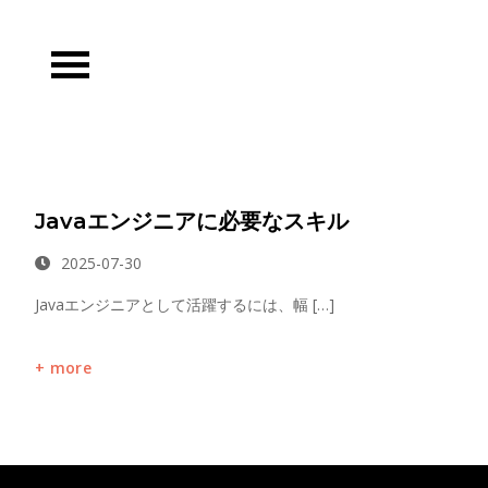
Skip
to
content
Javaエンジニアに必要なスキル
2025-07-30
Javaエンジニアとして活躍するには、幅 […]
more