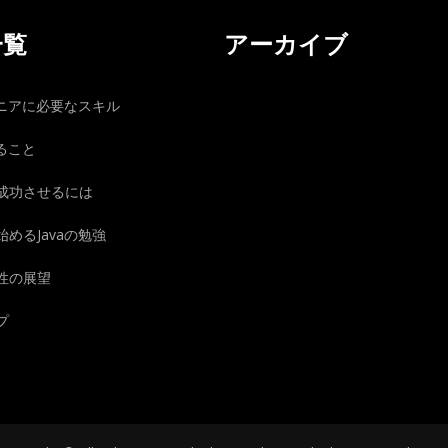
一覧
アーカイブ
ジニアに必要なスキル
きること
成功させるには
めるJavaの勉強
性の展望
プ